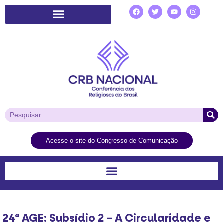
Plataforma de Ação Laudato Si’
Acesse o site do Congresso de Comunicação
24ª AGE: Subsídio 2 – A Circularidade e