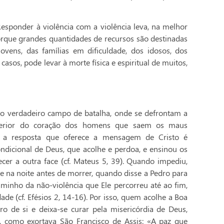
esponder à violência com a violência leva, na melhor
porque grandes quantidades de recursos são destinadas
jovens, das famílias em dificuldade, dos idosos, dos
casos, pode levar à morte física e espiritual de muitos,
 o verdadeiro campo de batalha, onde se defrontam a
nterior do coração dos homens que saem os maus
e, a resposta que oferece a mensagem de Cristo é
ndicional de Deus, que acolhe e perdoa, e ensinou os
ecer a outra face (cf. Mateus 5, 39). Quando impediu,
) e na noite antes de morrer, quando disse a Pedro para
aminho da não-violência que Ele percorreu até ao fim,
dade (cf. Efésios 2, 14-16). Por isso, quem acolhe a Boa
o de si e deixa-se curar pela misericórdia de Deus,
o, como exortava São Francisco de Assis: «A paz que