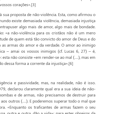
vossos corações».[3]
 à sua proposta de não-violência. Esta, como afirmou o
mundo existe demasiada violência, demasiada injustiça
 contrapuser algo mais de amor, algo mais de bondade.
ão: «a não-violência para os cristãos não é um mero
tude de quem está tão convicto do amor de Deus e do
 as armas do amor e da verdade. O amor ao inimigo
lica – amai os vossos inimigos (cf. Lucas 6, 27) – é,
»: esta não consiste «em render-se ao mal (…), mas em
 dessa forma a corrente da injustiça».[6]
gência e passividade, mas, na realidade, não é isso.
, declarou claramente qual era a sua ideia de não-
 bombas e de armas, não precisamos de destruir para
s aos outros (…). E poderemos superar todo o mal que
ra. «Enquanto os traficantes de armas fazem o seu
oa, outra e outra, dão a vida»; para estes obreiros da