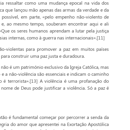
azia ressaltar como uma mudança epocal na vida dos
ífica que lançou mão apenas das armas da verdade e da
foi possível, em parte, «pelo empenho não-violento de
 e, ao mesmo tempo, souberam encontrar aqui e ali
 «Que os seres humanos aprendam a lutar pela justiça
sias internas, como à guerra nas internacionais».[11]
ão-violentas para promover a paz em muitos países
s para construir uma paz justa e duradoura.
a não é um património exclusivo da Igreja Católica, mas
 e a não-violência são essenciais e indicam o caminho
o é terrorista».[13] A violência é uma profanação do
ome de Deus pode justificar a violência. Só a paz é
ntão é fundamental começar por percorrer a senda da
egria do amor que apresentei na Exortação Apostólica