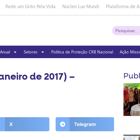
Rede um Grito Pela Vida
Núcleo Lux Mundi
Plataforma de A
Anual
Setores
Política de Proteção CRB Nacional
Ação Missi
aneiro de 2017) –
Publ
X
Telegram