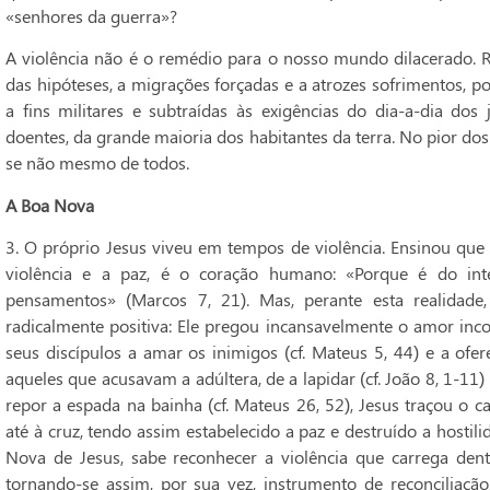
«senhores da guerra»?
A violência não é o remédio para o nosso mundo dilacerado. R
das hipóteses, a migrações forçadas e a atrozes sofrimentos, 
a fins militares e subtraídas às exigências do dia-a-dia dos 
doentes, da grande maioria dos habitantes da terra. No pior dos 
se não mesmo de todos.
A Boa Nova
3. O próprio Jesus viveu em tempos de violência. Ensinou que
violência e a paz, é o coração humano: «Porque é do i
pensamentos» (Marcos 7, 21). Mas, perante esta realidad
radicalmente positiva: Ele pregou incansavelmente o amor inco
seus discípulos a amar os inimigos (cf. Mateus 5, 44) e a ofer
aqueles que acusavam a adúltera, de a lapidar (cf. João 8, 1-11
repor a espada na bainha (cf. Mateus 26, 52), Jesus traçou o c
até à cruz, tendo assim estabelecido a paz e destruído a hostili
Nova de Jesus, sabe reconhecer a violência que carrega dentr
tornando-se assim, por sua vez, instrumento de reconciliaçã