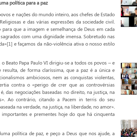
uma política para a paz
 povos e nações do mundo inteiro, aos chefes de Estado
igiosas e das várias expressões da sociedade civil.
zo para que a imagem e semelhança de Deus em cada
sagrados com uma dignidade imensa. Sobretudo nas
da»[1] e façamos da não-violência ativa o nosso estilo
o Beato Papa Paulo VI dirigiu-se a todos os povos – e
 resulta, de forma claríssima, que a paz é a única e
ionalismos ambiciosos, nem as conquistas violentas,
rtia contra o «perigo de crer que as controvérsias
 é, das negociações baseadas no direito, na justiça, na
s». Ao contrário, citando a Pacem in terris do seu
baseada na verdade, na justiça, na liberdade, no amor».
s importantes e prementes hoje do que há cinquenta
duma política de paz, e peço a Deus que nos ajude, a