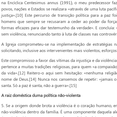
na Encíclica Centesimus annus (1991), o meu predecessor f
povos, nações e Estados se realizara «através de uma luta pac
justiça».[10] Este percurso de transição política para a paz 
homens que sempre se recusaram a ceder ao poder da força
formas eficazes para dar testemunho da verdade». E concluía:
sem violência, renunciando tanto à luta de classes nas controvér
A Igreja comprometeu-se na implementação de estratégias n
solicitando, inclusive aos intervenientes mais violentos, esforço
Este compromisso a favor das vítimas da injustiça e da violênci
pertence a muitas tradições religiosas, para quem «a compaixão
da vida».[12] Reitero-o aqui sem hesitação: «nenhuma religiã
nome de Deus.[14] Nunca nos cansemos de repetir: «jamais o n
santa. Só a paz é santa, não a guerra».[15]
A raiz doméstica duma política não-violenta
5. Se a origem donde brota a violência é o coração humano, e
não-violência dentro da família. É uma componente daquela al