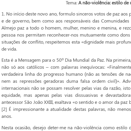
Tema:
A não-violência: estilo de 
1. No início deste novo ano, formulo sinceros votos de paz aos
e de governo, bem como aos responsáveis das Comunidades Rel
Almejo paz a todo o homem, mulher, menino e menina, e re
pessoa nos permitam reconhecer-nos mutuamente como dons 
situações de conflito, respeitemos esta «dignidade mais profun
de vida.
Esta é a Mensagem para o 50º Dia Mundial da Paz. Na primeira, 
não só aos católicos – com palavras inequívocas: «Finalmente
verdadeira linha do progresso humano (não as tensões de nac
nem as repressões geradoras duma falsa ordem civil)». Adve
internacionais não se possam resolver pelas vias da razão, isto
equidade, mas apenas pelas vias dissuasivas e devastadora
antecessor São João XXIII, exaltava «o sentido e o amor da paz 
[2] É impressionante a atualidade destas palavras, não meno
anos.
Nesta ocasião, desejo deter-me na não-violência como estilo 