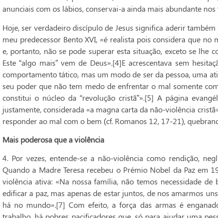
anunciais com os lábios, conservai-a ainda mais abundante nos 
Hoje, ser verdadeiro discípulo de Jesus significa aderir também
meu predecessor Bento XVI, «é realista pois considera que no 
e, portanto, não se pode superar esta situação, exceto se lhe
Este “algo mais” vem de Deus».[4]E acrescentava sem hesitaç
comportamento tático, mas um modo de ser da pessoa, uma ati
seu poder que não tem medo de enfrentar o mal somente com
constitui o núcleo da “revolução cristã”».[5] A página evangé
justamente, considerada «a magna carta da não-violência cristã
responder ao mal com o bem (cf. Romanos 12, 17-21), quebrando
Mais poderosa que a violência
4. Por vezes, entende-se a não-violência como rendição, negli
Quando a Madre Teresa recebeu o Prémio Nobel da Paz em 1979
violência ativa: «Na nossa família, não temos necessidade de
edificar a paz, mas apenas de estar juntos, de nos amarmos un
há no mundo».[7] Com efeito, a força das armas é enganado
trabalho, há pobres pacificadores que, só para ajudar uma pess