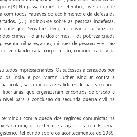
pos».[8] No passado mês de setembro, tive a grande
ara com todos «através do acolhimento e da defesa da
tados. (…) Inclinou-se sobre as pessoas indefesas,
nidade que Deus lhes dera; fez ouvir a sua voz aos
 dos crimes – diante dos crimes! – da pobreza criada
resenta milhares, antes, milhões de pessoas – é ir ao
o e vendando cada corpo ferido, curando cada vida
esultados impressionantes. Os sucessos alcançados por
 da Índia, e por Martin Luther King Jr contra a
articular, são muitas vezes líderes de não-violência,
liberianas, que organizaram encontros de oração e
o nível para a conclusão da segunda guerra civil na
 terminou com a queda dos regimes comunistas na
vés da oração insistente e a ação corajosa. Especial
agistério. Refletindo sobre os acontecimentos de 1989,