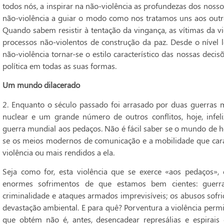
todos nós, a inspirar na não-violência as profundezas dos nosso
não-violência a guiar o modo como nos tratamos uns aos outros 
Quando sabem resistir à tentação da vingança, as vítimas da v
processos não-violentos de construção da paz. Desde o nível l
não-violência tornar-se o estilo característico das nossas deci
política em todas as suas formas.
Um mundo dilacerado
2. Enquanto o século passado foi arrasado por duas guerras 
nuclear e um grande número de outros conflitos, hoje, infe
guerra mundial aos pedaços. Não é fácil saber se o mundo de 
se os meios modernos de comunicação e a mobilidade que cara
violência ou mais rendidos a ela.
Seja como for, esta violência que se exerce «aos pedaços», 
enormes sofrimentos de que estamos bem cientes: guerras
criminalidade e ataques armados imprevisíveis; os abusos sofri
devastação ambiental. E para quê? Porventura a violência permi
que obtém não é, antes, desencadear represálias e espirais 