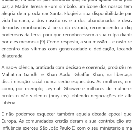
paz, a Madre Teresa é «um símbolo, um ícone dos nossos tem
alegria de a proclamar Santa. Elogiei a sua disponibilidade p
vida humana, a dos nascituros e a dos abandonados e descar
deixadas moribundas à beira da estrada, reconhecendo a dig
poderosos da terra, para que reconhecessem a sua culpa diante
por eles mesmos».[9] Como resposta, a sua missão – e nisto rep
encontro das vítimas com generosidade e dedicação, tocand
dilacerada.
A não-violência, praticada com decisão e coerência, produziu r
Mahatma Gandhi e Khan Abdul Ghaffar Khan, na libertação
discriminação racial nunca serão esquecidos. As mulheres, em p
como, por exemplo, Leymah Gbowee e milhares de mulheres 
protesto não-violento (pray-ins), obtendo negociações de alt
Libéria.
E não podemos esquecer também aquela década epocal que
Europa. As comunidades cristãs deram a sua contribuição atra
influência exerceu São João Paulo II, com o seu ministério e m