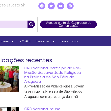
ção Laudato Si’
Acesse o site do Congresso de
Comunicação
onária
27° AGE
Parcerias
Fale conosco
icações recentes
CRB Nacional participa da Pré-
Missão da Juventude Religiosa
na Prelazia de São Félix do
Araguaia
A Pré-Missão da Vida Religiosa Jovem
teve início na Prelazia de São Félix do
Araguaia, com a presença da Irmã
CRB Nacional reúne