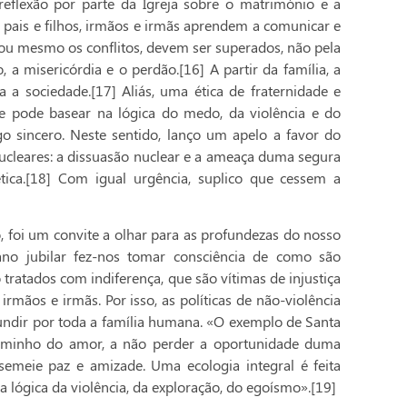
reflexão por parte da Igreja sobre o matrimónio e a
s, pais e filhos, irmãos e irmãs aprendem a comunicar e
 ou mesmo os conflitos, devem ser superados, não pela
 a misericórdia e o perdão.[16] A partir da família, a
a sociedade.[17] Aliás, uma ética de fraternidade e
se pode basear na lógica do medo, da violência e do
o sincero. Neste sentido, lanço um apelo a favor do
cleares: a dissuasão nuclear e a ameaça duma segura
tica.[18] Com igual urgência, suplico que cessem a
 foi um convite a olhar para as profundezas do nosso
ano jubilar fez-nos tomar consciência de como são
tratados com indiferença, que são vítimas de injustiça
irmãos e irmãs. Por isso, as políticas de não-violência
undir por toda a família humana. «O exemplo de Santa
caminho do amor, a não perder a oportunidade duma
semeie paz e amizade. Uma ecologia integral é feita
lógica da violência, da exploração, do egoísmo».[19]