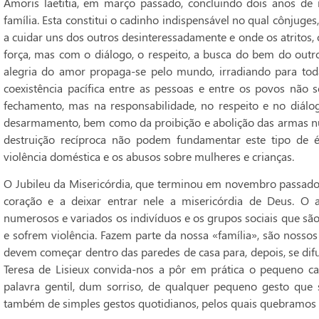
Amoris laetitia, em março passado, concluindo dois anos de 
família. Esta constitui o cadinho indispensável no qual cônjuge
a cuidar uns dos outros desinteressadamente e onde os atritos,
força, mas com o diálogo, o respeito, a busca do bem do outro,
alegria do amor propaga-se pelo mundo, irradiando para toda 
coexistência pacífica entre as pessoas e entre os povos não 
fechamento, mas na responsabilidade, no respeito e no diálog
desarmamento, bem como da proibição e abolição das armas nu
destruição recíproca não podem fundamentar este tipo de é
violência doméstica e os abusos sobre mulheres e crianças.
O Jubileu da Misericórdia, que terminou em novembro passado,
coração e a deixar entrar nele a misericórdia de Deus. O 
numerosos e variados os indivíduos e os grupos sociais que são 
e sofrem violência. Fazem parte da nossa «família», são nossos 
devem começar dentro das paredes de casa para, depois, se dif
Teresa de Lisieux convida-nos a pôr em prática o pequeno 
palavra gentil, dum sorriso, de qualquer pequeno gesto que 
também de simples gestos quotidianos, pelos quais quebramos a 