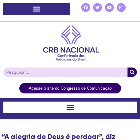
Plataforma de Ação Laudato Si’
Acesse o site do Congresso de Comunicação
“A alegria de Deus é perdoar”, diz