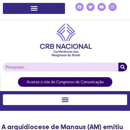
Plataforma de Ação Laudato Si’
Acesse o site do Congresso de Comunicação
A arquidiocese de Manaus (AM) emitiu