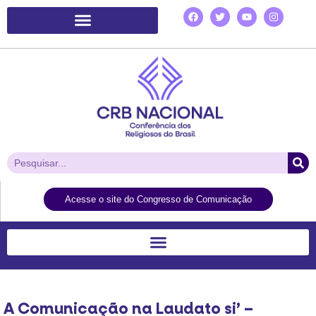
Plataforma de Ação Laudato Si’
Acesse o site do Congresso de Comunicação
A Comunicação na Laudato si’ –