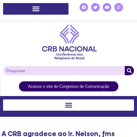
Plataforma de Ação Laudato Si’
Acesse o site do Congresso de Comunicação
A CRB agradece ao Ir. Nelson, fms