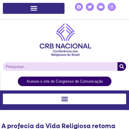
Plataforma de Ação Laudato Si’
Acesse o site do Congresso de Comunicação
A profecia da Vida Religiosa retoma