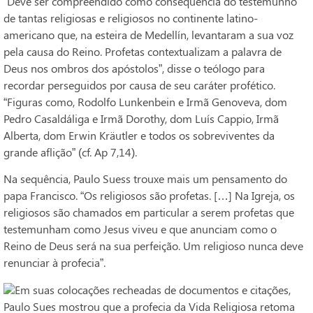
“Deve ser compreendido como consequência do testemunho
de tantas religiosas e religiosos no continente latino-
americano que, na esteira de Medellín, levantaram a sua voz
pela causa do Reino. Profetas contextualizam a palavra de
Deus nos ombros dos apóstolos”, disse o teólogo para
recordar perseguidos por causa de seu caráter profético.
“Figuras como, Rodolfo Lunkenbein e Irmã Genoveva, dom
Pedro Casaldáliga e Irmã Dorothy, dom Luís Cappio, Irmã
Alberta, dom Erwin Kräutler e todos os sobreviventes da
grande aflição” (cf. Ap 7,14).
Na sequência, Paulo Suess trouxe mais um pensamento do
papa Francisco. “Os religiosos são profetas. […] Na Igreja, os
religiosos são chamados em particular a serem profetas que
testemunham como Jesus viveu e que anunciam como o
Reino de Deus será na sua perfeição. Um religioso nunca deve
renunciar à profecia”.
Em suas colocações recheadas de documentos e citações,
Paulo Sues mostrou que a profecia da Vida Religiosa retoma