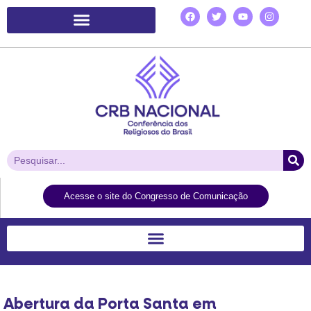
Plataforma de Ação Laudato Si’
Acesse o site do Congresso de Comunicação
Abertura da Porta Santa em