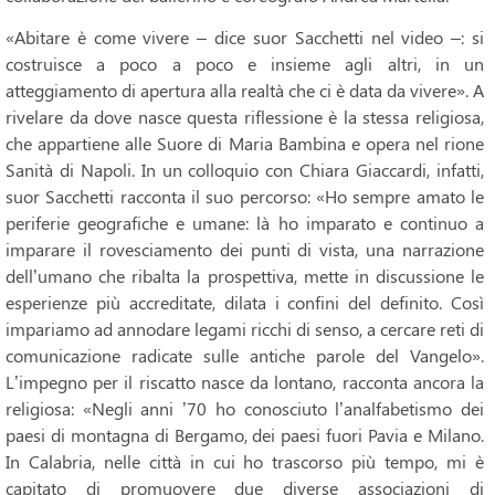
«Abitare è come vivere – dice suor Sacchetti nel video –: si
costruisce a poco a poco e insieme agli altri, in un
atteggiamento di apertura alla realtà che ci è data da vivere». A
rivelare da dove nasce questa riflessione è la stessa religiosa,
che appartiene alle Suore di Maria Bambina e opera nel rione
Sanità di Napoli. In un colloquio con Chiara Giaccardi, infatti,
suor Sacchetti racconta il suo percorso: «Ho sempre amato le
periferie geografiche e umane: là ho imparato e continuo a
imparare il rovesciamento dei punti di vista, una narrazione
dell’umano che ribalta la prospettiva, mette in discussione le
esperienze più accreditate, dilata i confini del definito. Così
impariamo ad annodare legami ricchi di senso, a cercare reti di
comunicazione radicate sulle antiche parole del Vangelo».
L’impegno per il riscatto nasce da lontano, racconta ancora la
religiosa: «Negli anni ’70 ho conosciuto l’analfabetismo dei
paesi di montagna di Bergamo, dei paesi fuori Pavia e Milano.
In Calabria, nelle città in cui ho trascorso più tempo, mi è
capitato di promuovere due diverse associazioni di