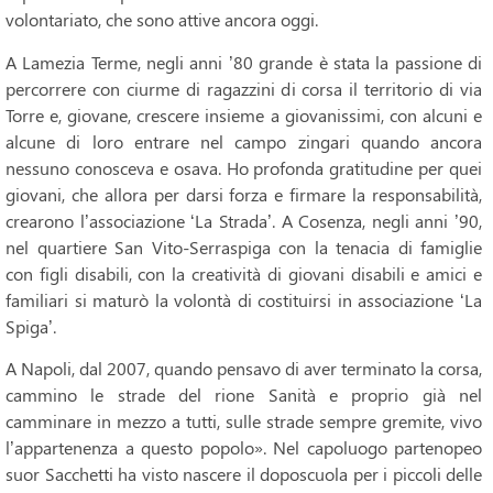
volontariato, che sono attive ancora oggi.
A Lamezia Terme, negli anni ’80 grande è stata la passione di
percorrere con ciurme di ragazzini di corsa il territorio di via
Torre e, giovane, cre
scere insieme a giovanissimi, con alcuni e
alcune di loro entrare nel campo zingari quando ancora
nessuno conosceva e osava. Ho profonda gratitudine per quei
giovani, che allora per darsi forza e firmare la responsabilità,
crearono l’associazione ‘La Strada’. A Cosenza, negli anni ’90,
nel quartiere San Vito-Serraspiga con la tenacia di famiglie
con figli disabili, con la creatività di giovani disabili e amici e
familiari si maturò la volontà di costituirsi in associazione ‘La
Spiga’.
A Napoli, dal 2007, quando pensavo di aver terminato la corsa,
cammino le strade del rione Sanità e proprio già nel
camminare in mezzo a tutti, sulle strade sempre gremite, vivo
l’appartenenza a questo popolo». Nel capoluogo partenopeo
suor Sacchetti ha visto nascere il doposcuola per i piccoli delle