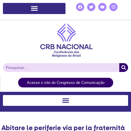
Plataforma de Ação Laudato Si’
Acesse o site do Congresso de Comunicação
Abitare le periferie via per la fraternità