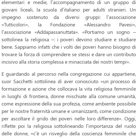
elementari e medie, l’accompagnamento di un gruppo di
giovani liceali, la scuola d’italiano per adulti stranieri. Un
impegno sostenuto da diversi gruppi: l’associazione
«Tutticolori», la Fondazione «Alessandro Pavesi»,
l’associazione «Addapassanuttata». «Portiamo un sogno –
sottolinea la religiosa –: i poveri devono studiare e studiare
bene. Sappiamo infatti che i volti dei poveri hanno bisogno di
trovare la forza di comprendere se stessi e dare un contributo
incisivo alla storia complessa e minacciata dei nostri tempi».
E guardando al percorso nella congregazione cui ap
partiene,
suor Sacchetti sottolinea di aver conosciuto «un processo di
formazione e azione che collocava la vita religiosa femminile
in luoghi di frontiera, donne mischiate alla comune umanità,
come espressione della sua profezia, come ambiente possibile
per le nostre fraternità umane e umanizzanti, come condizione
per ascoltare il grido dei poveri nelle loro differenze». Oggi,
riflette poi la religiosa sottolineando l’importanza del ruolo
delle donne, «c’è un risveglio della coscienza femminile che