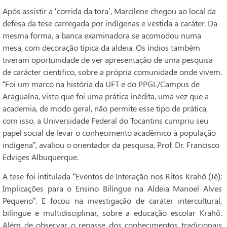
Após assistir a ‘corrida da tora’, Marcilene chegou ao local da
defesa da tese carregada por indígenas e vestida a caráter. Da
mesma forma, a banca examinadora se acomodou numa
mesa, com decoração típica da aldeia. Os índios também
tiveram oportunidade de ver apresentação de uma pesquisa
de carácter cientifico, sobre a própria comunidade onde vivem.
“Foi um marco na história da UFT e do PPGL/Campus de
Araguaína, visto que foi uma prática inédita, uma vez que a
academia, de modo geral, não permite esse tipo de prática,
com isso, a Universidade Federal do Tocantins cumpriu seu
papel social de levar o conhecimento acadêmico à população
indígena”, avaliou o orientador da pesquisa, Prof. Dr. Francisco
Edviges Albuquerque.
A tese foi intitulada “Eventos de Interação nos Ritos Krahô (Jê):
Implicações para o Ensino Bilíngue na Aldeia Manoel Alves
Pequeno”. E focou na investigação de caráter intercultural,
bilíngue e multidisciplinar, sobre a educação escolar Krahô.
Além de observar o repasse dos conhecimentos tradicionais