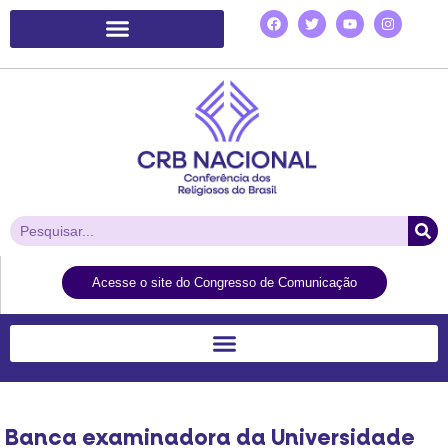
Plataforma de Ação Laudato Si’
Acesse o site do Congresso de Comunicação
Banca examinadora da Universidade