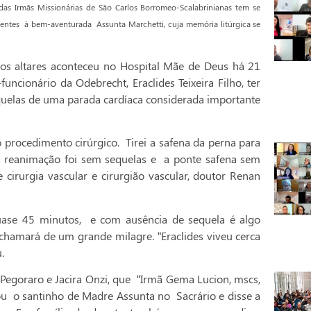
das Irmãs Missionárias de São Carlos Borromeo-Scalabrinianas tem se
cientes à bem-aventurada Assunta Marchetti, cuja memória litúrgica se
os altares aconteceu no Hospital Mãe de Deus há 21
uncionário da Odebrecht, Eraclides Teixeira Filho, ter
quelas de uma parada cardíaca considerada importante
o procedimento cirúrgico. Tirei a safena da perna para
 a reanimação foi sem sequelas e a ponte safena sem
de cirurgia vascular e cirurgião vascular, doutor Renan
uase 45 minutos, e com ausência de sequela é algo
e chamará de um grande milagre. “Eraclides viveu cerca
.
Pegoraro e Jacira Onzi, que “Irmã Gema Lucion, mscs,
ocou o santinho de Madre Assunta no Sacrário e disse a