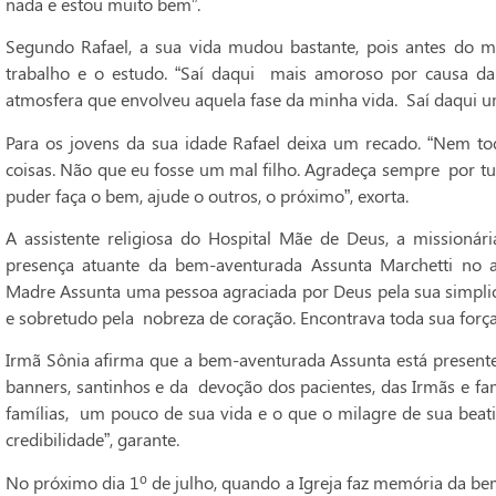
nada e estou muito bem”.
Segundo Rafael, a sua vida mudou bastante, pois antes do mi
trabalho e o estudo. “Saí daqui mais amoroso por causa da
atmosfera que envolveu aquela fase da minha vida. Saí daqui u
Para os jovens da sua idade Rafael deixa um recado. “Nem to
coisas. Não que eu fosse um mal filho. Agradeça sempre por t
puder faça o bem, ajude o outros, o próximo”, exorta.
A assistente religiosa do Hospital Mãe de Deus, a missionári
presença atuante da bem-aventurada Assunta Marchetti no am
Madre Assunta uma pessoa agraciada por Deus pela sua simplic
e sobretudo pela nobreza de coração. Encontrava toda sua força
Irmã Sônia afirma que a bem-aventurada Assunta está presente
banners, santinhos e da devoção dos pacientes, das Irmãs e fam
famílias, um pouco de sua vida e o que o milagre de sua beati
credibilidade”, garante.
No próximo dia 1º de julho, quando a Igreja faz memória da be