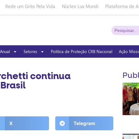
Rede um Grito Pela Vida
Núcleo Lux Mundi
Plataforma de A
Anual
Setores
Política de Proteção CRB Nacional
Ação Missi
hetti continua
Publ
Brasil
X
Telegram