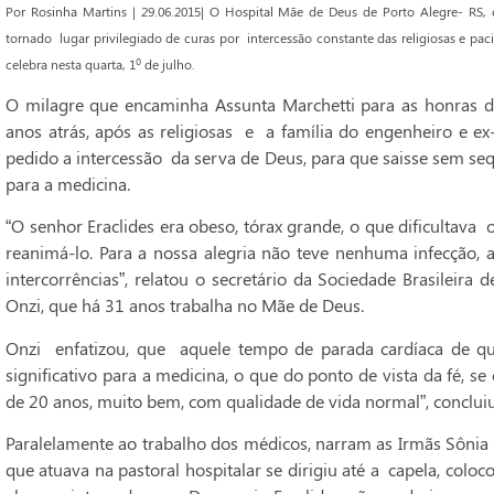
Por Rosinha Martins | 29.06.2015| O Hospital Mãe de Deus de Porto Alegre- RS, 
tornado lugar privilegiado de curas por intercessão constante das religiosas e pa
celebra nesta quarta, 1º de julho.
O milagre que encaminha Assunta Marchetti para as honras d
anos atrás, após as religiosas e a família do engenheiro e ex-f
pedido a intercessão da serva de Deus, para que saisse sem se
para a medicina.
“O senhor Eraclides era obeso, tórax grande, o que dificultava 
reanimá-lo. Para a nossa alegria não teve nenhuma infecção,
intercorrências”, relatou o secretário da Sociedade Brasileira 
Onzi, que há 31 anos trabalha no Mãe de Deus.
Onzi enfatizou, que aquele tempo de parada cardíaca de q
significativo para a medicina, o que do ponto de vista da fé, s
de 20 anos, muito bem, com qualidade de vida normal”, concluiu
Paralelamente ao trabalho dos médicos, narram as Irmãs Sônia 
que atuava na pastoral hospitalar se dirigiu até a capela, col