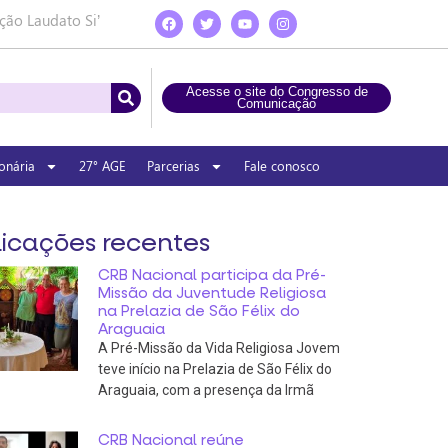
ção Laudato Si’
Acesse o site do Congresso de
Comunicação
onária
27° AGE
Parcerias
Fale conosco
icações recentes
CRB Nacional participa da Pré-
Missão da Juventude Religiosa
na Prelazia de São Félix do
Araguaia
A Pré-Missão da Vida Religiosa Jovem
teve início na Prelazia de São Félix do
Araguaia, com a presença da Irmã
CRB Nacional reúne