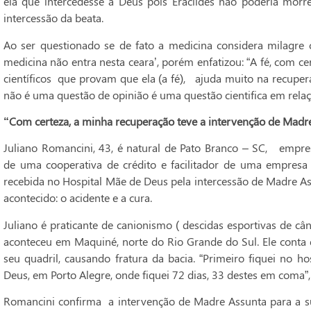
ela que intercedesse a Deus pois Eraclides não poderia morr
intercessão da beata.
Ao ser questionado se de fato a medicina considera milagre 
medicina não entra nesta ceara’, porém enfatizou: “A fé, com cer
científicos que provam que ela (a fé), ajuda muito na recupe
não é uma questão de opinião é uma questão cientifica em relaç
“Com certeza, a minha recuperação teve a intervenção de Madre
Juliano Romancini, 43, é natural de Pato Branco – SC, empres
de uma cooperativa de crédito e facilitador de uma empresa d
recebida no Hospital Mãe de Deus pela intercessão de Madre Ass
acontecido: o acidente e a cura.
Juliano é praticante de canionismo ( descidas esportivas de câ
aconteceu em Maquiné, norte do Rio Grande do Sul. Ele conta
seu quadril, causando fratura da bacia. “Primeiro fiquei no h
Deus, em Porto Alegre, onde fiquei 72 dias, 33 destes em coma”,
Romancini confirma a intervenção de Madre Assunta para a su