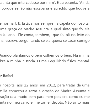
sunta que intercedesse por mim”. E acrescenta: “Ainda
 porque senão não escaparia e acredito que houve a
mos na UTI. Estávamos sempre na capela do hospital
ma graça da Madre Assunta, a qual sinto que foi ela
Juliano. Ele conta, também, que foi ali no leito do
a, escrevi, perguntando se ela queria se casar comigo
. “Quando plantamos o bem colhemos o bem. Na minha
bre a minha história. O meu equilíbrio físico mental,
z Rafael
lo hospital aos 22 anos, em 2012, para tratar de uma
mília começou a rezar a oração de Madre Assunta e
a oração caia muito bem para mim pois era como eu me
unta no meu carro e me tornei devoto. Não sinto mais