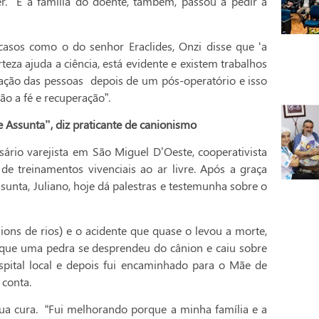
er. E a família do doente, também, passou a pedir a
casos como o do senhor Eraclides, Onzi disse que ‘a
teza ajuda a ciência, está evidente e existem trabalhos
ração das pessoas depois de um pós-operatório e isso
ão a fé e recuperação”.
 Assunta”, diz praticante de canionismo
ário varejista em São Miguel D’Oeste, cooperativista
e treinamentos vivenciais ao ar livre. Após a graça
unta, Juliano, hoje dá palestras e testemunha sobre o
nions de rios) e o acidente que quase o levou a morte,
 que uma pedra se desprendeu do cânion e caiu sobre
ospital local e depois fui encaminhado para o Mãe de
 conta.
a cura. “Fui melhorando porque a minha família e a