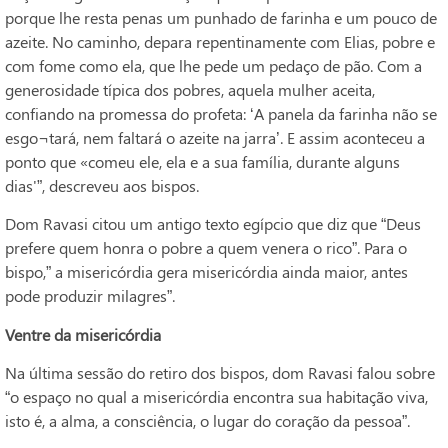
porque lhe resta penas um punhado de farinha e um pouco de
azeite. No caminho, depara repentinamente com Elias, pobre e
com fome como ela, que lhe pede um pedaço de pão. Com a
generosidade típica dos pobres, aquela mulher aceita,
confiando na promessa do profeta: ‘A panela da farinha não se
esgo¬tará, nem faltará o azeite na jarra’. E assim aconteceu a
ponto que «comeu ele, ela e a sua família, durante alguns
dias'”, descreveu aos bispos.
Dom Ravasi citou um antigo texto egípcio que diz que “Deus
prefere quem honra o pobre a quem venera o rico”. Para o
bispo,” a misericórdia gera misericórdia ainda maior, antes
pode produzir milagres”.
Ventre da misericórdia
Na última sessão do retiro dos bispos, dom Ravasi falou sobre
“o espaço no qual a misericórdia encontra sua habitação viva,
isto é, a alma, a consciência, o lugar do coração da pessoa”.