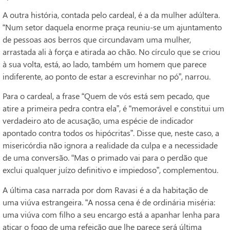
A outra história, contada pelo cardeal, é a da mulher adúltera.
“Num setor daquela enorme praça reuniu-se um ajuntamento
de pessoas aos berros que circundavam uma mulher,
arrastada ali à força e atirada ao chão. No círculo que se criou
à sua volta, está, ao lado, também um homem que parece
indiferente, ao ponto de estar a escrevinhar no pó”, narrou.
Para o cardeal, a frase “Quem de vós está sem pecado, que
atire a primeira pedra contra ela”, é “memorável e constitui um
verdadeiro ato de acusação, uma espécie de indicador
apontado contra todos os hipócritas”. Disse que, neste caso, a
misericórdia não ignora a realidade da culpa e a necessidade
de uma conversão. “Mas o primado vai para o perdão que
exclui qualquer juízo definitivo e impiedoso”, complementou.
A última casa narrada por dom Ravasi é a da habitação de
uma viúva estrangeira. “A nossa cena é de ordinária miséria:
uma viúva com filho a seu encargo está a apanhar lenha para
atiçar o fogo de uma refeição que lhe parece será última