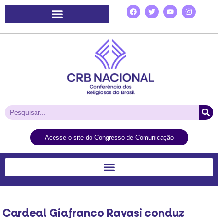
Plataforma de Ação Laudato Si’
Acesse o site do Congresso de Comunicação
Cardeal Giafranco Ravasi conduz