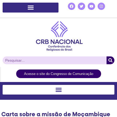
Plataforma de Ação Laudato Si’
Acesse o site do Congresso de Comunicação
Carta sobre a missão de Moçambique