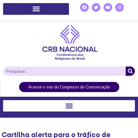
Plataforma de Ação Laudato Si’
Acesse o site do Congresso de Comunicação
Cartilha alerta para o tráfico de