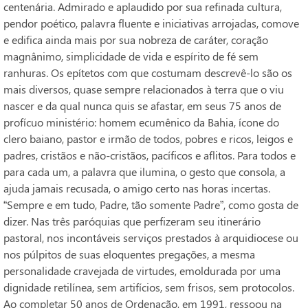
centenária. Admirado e aplaudido por sua refinada cultura,
pendor poético, palavra fluente e iniciativas arrojadas, comove
e edifica ainda mais por sua nobreza de caráter, coração
magnânimo, simplicidade de vida e espírito de fé sem
ranhuras. Os epítetos com que costumam descrevê-lo são os
mais diversos, quase sempre relacionados à terra que o viu
nascer e da qual nunca quis se afastar, em seus 75 anos de
profícuo ministério: homem ecumênico da Bahia, ícone do
clero baiano, pastor e irmão de todos, pobres e ricos, leigos e
padres, cristãos e não-cristãos, pacíficos e aflitos. Para todos e
para cada um, a palavra que ilumina, o gesto que consola, a
ajuda jamais recusada, o amigo certo nas horas incertas.
“Sempre e em tudo, Padre, tão somente Padre”, como gosta de
dizer. Nas três paróquias que perfizeram seu itinerário
pastoral, nos incontáveis serviços prestados à arquidiocese ou
nos púlpitos de suas eloquentes pregações, a mesma
personalidade cravejada de virtudes, emoldurada por uma
dignidade retilínea, sem artifícios, sem frisos, sem protocolos.
Ao completar 50 anos de Ordenação, em 1991, ressoou na