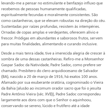
levando-me a pensar no estimulante e benfazejo influxo que
recebemos de pessoas humanamente qualificadas,
espiritualmente fecundas e moralmente consistentes. São
como castanheiras, que se elevam robustas na direção do céu.
Sustentadas por raízes profundas, resistem às intempéries.
Ornadas de copas amplas e verdejantes, oferecem alívio e
frescor. Pródigas em abundantes e saborosos frutos, servem
para muitas finalidades, alimentando e curando inclusive.
Desde a mais tenra idade, tive a imerecida alegria de crescer à
sombra de uma dessas castanheiras. Refiro-me a Monsenhor
Gaspar Sadoc da Natividade, Padre Sadoc, como prefere ser
chamado. Presbítero do clero arquidiocesano de Salvador
(BA), nascido a 20 de março de 1916, há exatos 100 anos.
Afamado por sua exuberante oratória, cognominado o Vieira
da Bahia [alusão ao incomum orador sacro que foi o jesuíta
Padre Antônio Vieira (séc. XVII)], Padre Sadoc correspondeu
largamente aos dons com que o Senhor o aquinhoou,
conservando-se sereno, lúcido e frutífero até a idade