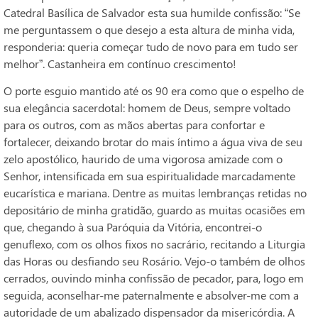
Catedral Basílica de Salvador esta sua humilde confissão: “Se
me perguntassem o que desejo a esta altura de minha vida,
responderia: queria começar tudo de novo para em tudo ser
melhor”. Castanheira em contínuo crescimento!
O porte esguio mantido até os 90 era como que o espelho de
sua elegância sacerdotal: homem de Deus, sempre voltado
para os outros, com as mãos abertas para confortar e
fortalecer, deixando brotar do mais íntimo a água viva de seu
zelo apostólico, haurido de uma vigorosa amizade com o
Senhor, intensificada em sua espiritualidade marcadamente
eucarística e mariana. Dentre as muitas lembranças retidas no
depositário de minha gratidão, guardo as muitas ocasiões em
que, chegando à sua Paróquia da Vitória, encontrei-o
genuflexo, com os olhos fixos no sacrário, recitando a Liturgia
das Horas ou desfiando seu Rosário. Vejo-o também de olhos
cerrados, ouvindo minha confissão de pecador, para, logo em
seguida, aconselhar-me paternalmente e absolver-me com a
autoridade de um abalizado dispensador da misericórdia. A