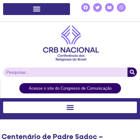
Plataforma de Ação Laudato Si’
Acesse o site do Congresso de Comunicação
Centenário de Padre Sadoc –