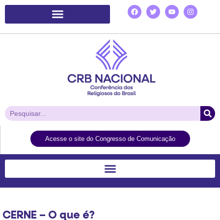
Plataforma de Ação Laudato Si’
Acesse o site do Congresso de Comunicação
CERNE – O que é?