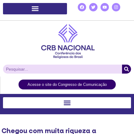
Plataforma de Ação Laudato Si’
Acesse o site do Congresso de Comunicação
Chegou com muita riqueza a