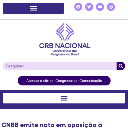
Plataforma de Ação Laudato Si’
Acesse o site do Congresso de Comunicação
CNBB emite nota em oposição à