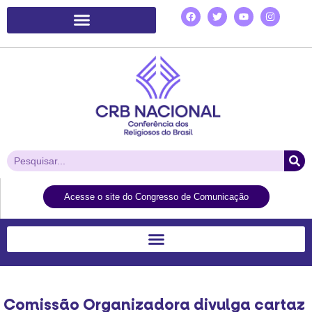
Plataforma de Ação Laudato Si’
Acesse o site do Congresso de Comunicação
Comissão Organizadora divulga cartaz