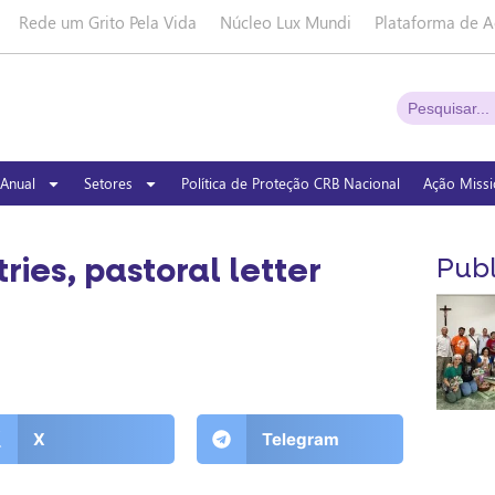
Rede um Grito Pela Vida
Núcleo Lux Mundi
Plataforma de A
Anual
Setores
Política de Proteção CRB Nacional
Ação Missi
ries, pastoral letter
Publ
X
Telegram