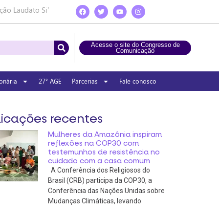
ção Laudato Si’
Acesse o site do Congresso de
Comunicação
onária
27° AGE
Parcerias
Fale conosco
icações recentes
Mulheres da Amazônia inspiram
reflexões na COP30 com
testemunhos de resistência no
cuidado com a casa comum
A Conferência dos Religiosos do
Brasil (CRB) participa da COP30, a
Conferência das Nações Unidas sobre
Mudanças Climáticas, levando