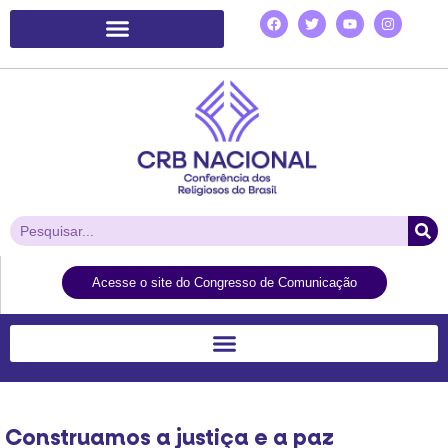
Plataforma de Ação Laudato Si’
Acesse o site do Congresso de Comunicação
Construamos a justiça e a paz