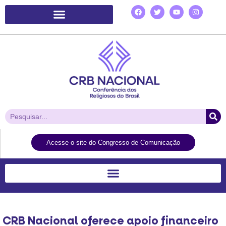
Plataforma de Ação Laudato Si’
Acesse o site do Congresso de Comunicação
CRB Nacional oferece apoio financeiro