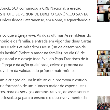
Jönck, SCJ, comunicou à CRB Nacional, a ereção
 do INSTITUTO SUPERIOR DE DIREITO CANÔNICO SANTA
a Universidade Lateranense, em Roma, e aguardando a
co que a Igreja vive. As duas últimas Assembleias do
ônio e da família, a entrada em vigor das duas Cartas
us e Mitis et Misericors Iesus (08 de dezembro de
s laetitia” (Sobre o amor na família), no dia 08 de
pastoral e o desejo inadiável do Papa Francisco de ir
Igreja e da ação qualificada, célere e próxima da
e duvidam da validade do próprio matrimônio.
icam a criação de um instituto que promova o estudo
ver a formação de um número maior de especialistas
cos, para os serviços administrativos, de assessoria e
eclesial, seja para o ensino e o desenvolvimento da