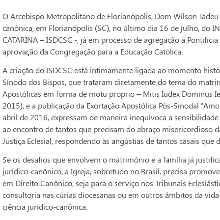
O Arcebispo Metropolitano de Florianópolis, Dom Wilson Tadeu 
canônica, em Florianópolis (SC), no último dia 16 de julho,
CATARINA – ISDCSC -, já em processo de agregação à Pontifíci
aprovação da Congregação para a Educação Católica.
A criação do ISDCSC está intimamente ligada ao momento históri
Sínodo dos Bispos, que trataram diretamente do tema do matrim
Apostólicas em forma de motu proprio – Mitis Iudex Dominus Ies
2015), e a publicação da Exortação Apostólica Pós-Sinodal “Amori
abril de 2016, expressam de maneira inequívoca a sensibilidade 
ao encontro de tantos que precisam do abraço misericordioso da 
Justiça Eclesial, respondendo às angústias de tantos casais qu
Se os desafios que envolvem o matrimônio e a família já justif
jurídico-canônico, a Igreja, sobretudo no Brasil, precisa promo
em Direito Canônico, seja para o serviço nos Tribunais Eclesiásti
consultoria nas cúrias diocesanas ou em outros âmbitos da vida 
ciência jurídico-canônica.