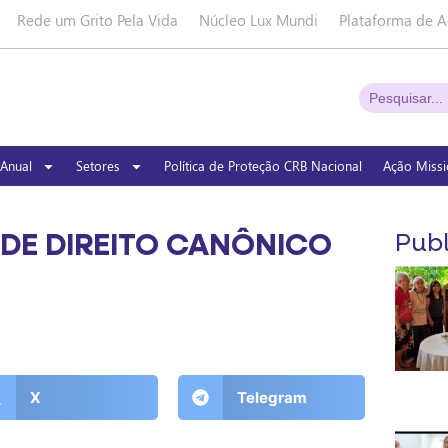
Rede um Grito Pela Vida
Núcleo Lux Mundi
Plataforma de A
Anual
Setores
Política de Proteção CRB Nacional
Ação Missi
R DE DIREITO CANÔNICO
Publ
X
Telegram