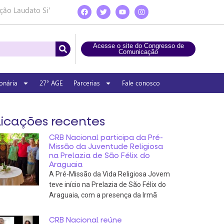
ção Laudato Si’
Acesse o site do Congresso de
Comunicação
onária
27° AGE
Parcerias
Fale conosco
icações recentes
CRB Nacional participa da Pré-
Missão da Juventude Religiosa
na Prelazia de São Félix do
Araguaia
A Pré-Missão da Vida Religiosa Jovem
teve início na Prelazia de São Félix do
Araguaia, com a presença da Irmã
CRB Nacional reúne