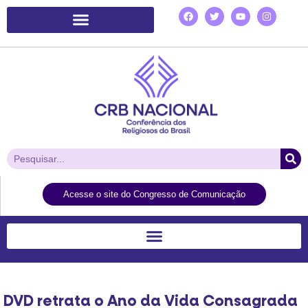
Plataforma de Ação Laudato Si’
Acesse o site do Congresso de Comunicação
DVD retrata o Ano da Vida Consagrada