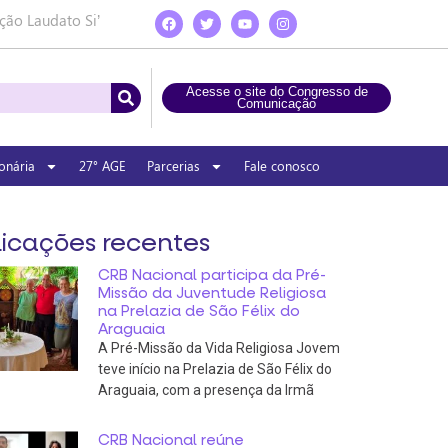
ção Laudato Si’
Acesse o site do Congresso de
Comunicação
onária
27° AGE
Parcerias
Fale conosco
icações recentes
CRB Nacional participa da Pré-
Missão da Juventude Religiosa
na Prelazia de São Félix do
Araguaia
A Pré-Missão da Vida Religiosa Jovem
teve início na Prelazia de São Félix do
Araguaia, com a presença da Irmã
CRB Nacional reúne