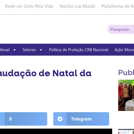
Rede um Grito Pela Vida
Núcleo Lux Mundi
Plataforma de A
Anual
Setores
Política de Proteção CRB Nacional
Ação Missi
 Saudação de Natal da
Publ
X
Telegram