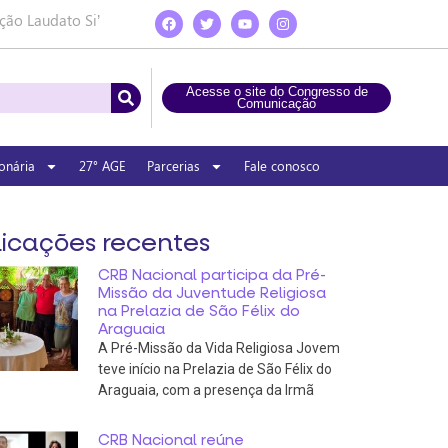
ção Laudato Si’
Acesse o site do Congresso de
Comunicação
onária
27° AGE
Parcerias
Fale conosco
icações recentes
CRB Nacional participa da Pré-
Missão da Juventude Religiosa
na Prelazia de São Félix do
Araguaia
A Pré-Missão da Vida Religiosa Jovem
teve início na Prelazia de São Félix do
Araguaia, com a presença da Irmã
CRB Nacional reúne