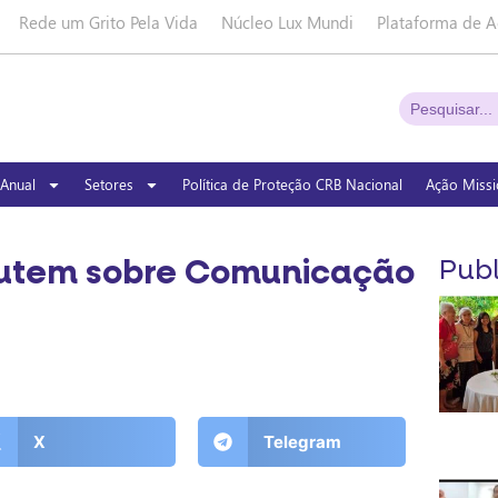
Rede um Grito Pela Vida
Núcleo Lux Mundi
Plataforma de A
Anual
Setores
Política de Proteção CRB Nacional
Ação Missi
cutem sobre Comunicação
Publ
X
Telegram