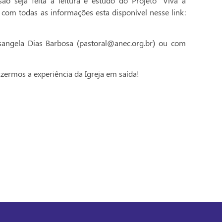
o seja feita a leitura e estudo do Projeto “Viva a
 com todas as informações esta disponível nesse link:
sangela Dias Barbosa (pastoral@anec.org.br) ou com
ermos a experiência da Igreja em saída!