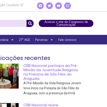
ção Laudato Si’
Acesse o site do Congresso de
Comunicação
onária
27° AGE
Parcerias
Fale conosco
icações recentes
CRB Nacional participa da Pré-
Missão da Juventude Religiosa
na Prelazia de São Félix do
Araguaia
A Pré-Missão da Vida Religiosa Jovem
teve início na Prelazia de São Félix do
Araguaia, com a presença da Irmã
CRB Nacional reúne