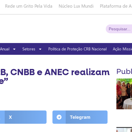
Rede um Grito Pela Vida
Núcleo Lux Mundi
Plataforma de A
Anual
Setores
Política de Proteção CRB Nacional
Ação Missi
B, CNBB e ANEC realizam
Publ
e”
X
Telegram