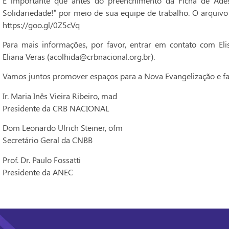
É importante que antes do preenchimento da Ficha de Adesã
Solidariedade!” por meio de sua equipe de trabalho. O arquivo
https://goo.gl/0Z5cVq
Para mais informações, por favor, entrar em contato com Eli
Eliana Veras (acolhida@crbnacional.org.br).
Vamos juntos promover espaços para a Nova Evangelização e faz
Ir. Maria Inês Vieira Ribeiro, mad
Presidente da CRB NACIONAL
Dom Leonardo Ulrich Steiner, ofm
Secretário Geral da CNBB
Prof. Dr. Paulo Fossatti
Presidente da ANEC