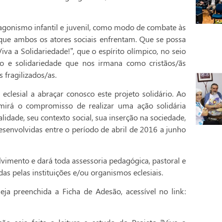
agonismo infantil e juvenil, como modo de combate às
l que ambos os atores sociais enfrentam. Que se possa
iva a Solidariedade!”, que o espírito olímpico, no seio
ão e solidariedade que nos irmana como cristãos/ãs
 fragilizados/as.
clesial a abraçar conosco este projeto solidário. Ao
sumirá o compromisso de realizar uma ação solidária
alidade, seu contexto social, sua inserção na sociedade,
esenvolvidas entre o período de abril de 2016 a junho
imento e dará toda assessoria pedagógica, pastoral e
das pelas instituições e/ou organismos eclesiais.
eja preenchida a Ficha de Adesão, acessível no link: