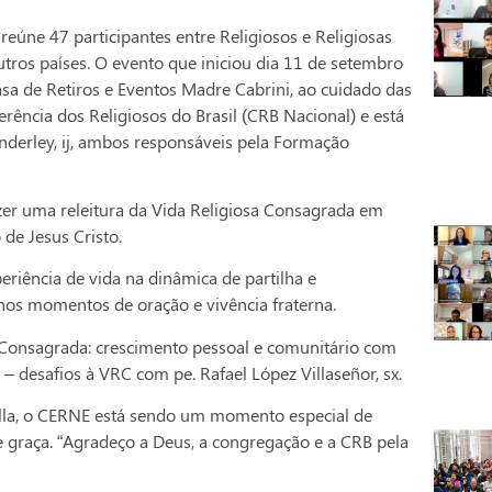
eúne 47 participantes entre Religiosos e Religiosas
utros países. O evento que iniciou dia 11 de setembro
asa de Retiros e Eventos Madre Cabrini, ao cuidado das
ência dos Religiosos do Brasil (CRB Nacional) e está
anderley, ij, ambos responsáveis pela Formação
zer uma releitura da Vida Religiosa Consagrada em
de Jesus Cristo.
riência de vida na dinâmica de partilha e
nos momentos de oração e vivência fraterna.
sa Consagrada: crescimento pessoal e comunitário com
 – desafios à VRC com pe. Rafael López Villaseñor, sx.
stella, o CERNE está sendo um momento especial de
e graça. “Agradeço a Deus, a congregação e a CRB pela