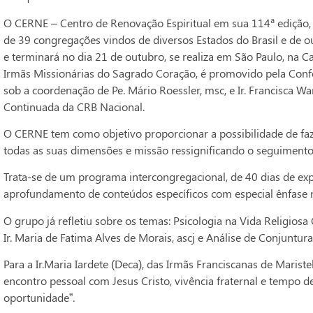
O CERNE – Centro de Renovação Espiritual em sua 114ª edição, r
de 39 congregações vindos de diversos Estados do Brasil e de o
e terminará no dia 21 de outubro, se realiza em São Paulo, na C
Irmãs Missionárias do Sagrado Coração, é promovido pela Confer
sob a coordenação de Pe. Mário Roessler, msc, e Ir. Francisca W
Continuada da CRB Nacional.
O CERNE tem como objetivo proporcionar a possibilidade de fa
todas as suas dimensões e missão ressignificando o seguimento 
Trata-se de um programa intercongregacional, de 40 dias de expe
aprofundamento de conteúdos específicos com especial ênfase 
O grupo já refletiu sobre os temas: Psicologia na Vida Religio
Ir. Maria de Fatima Alves de Morais, ascj e Análise de Conjuntura
Para a Ir.Maria Iardete (Deca), das Irmãs Franciscanas de Mari
encontro pessoal com Jesus Cristo, vivência fraternal e tempo d
oportunidade”.