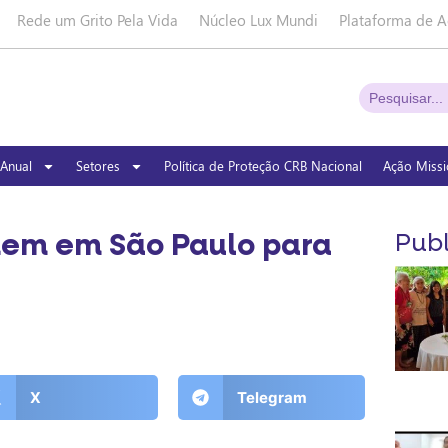
Rede um Grito Pela Vida
Núcleo Lux Mundi
Plataforma de A
Anual
Setores
Política de Proteção CRB Nacional
Ação Missi
únem em São Paulo para
Publ
X
Telegram