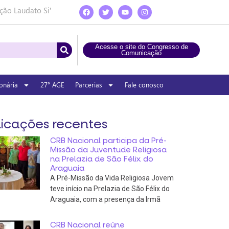
ção Laudato Si’
Acesse o site do Congresso de
Comunicação
onária
27° AGE
Parcerias
Fale conosco
icações recentes
CRB Nacional participa da Pré-
Missão da Juventude Religiosa
na Prelazia de São Félix do
Araguaia
A Pré-Missão da Vida Religiosa Jovem
teve início na Prelazia de São Félix do
Araguaia, com a presença da Irmã
CRB Nacional reúne