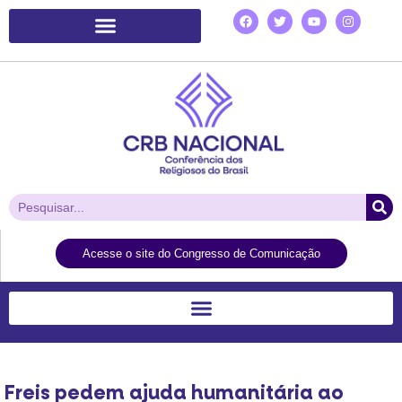
Plataforma de Ação Laudato Si’
Acesse o site do Congresso de Comunicação
Freis pedem ajuda humanitária ao