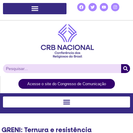
Plataforma de Ação Laudato Si’
Acesse o site do Congresso de Comunicação
GRENI: Ternura e resistência