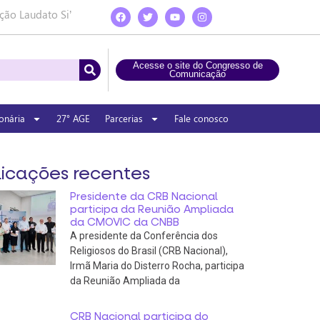
ção Laudato Si’
Acesse o site do Congresso de
Comunicação
onária
27° AGE
Parcerias
Fale conosco
icações recentes
Presidente da CRB Nacional
participa da Reunião Ampliada
da CMOVIC da CNBB
A presidente da Conferência dos
Religiosos do Brasil (CRB Nacional),
Irmã Maria do Disterro Rocha, participa
da Reunião Ampliada da
CRB Nacional participa do