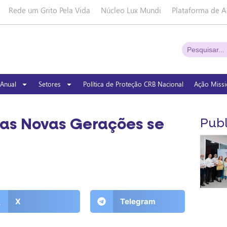
Rede um Grito Pela Vida
Núcleo Lux Mundi
Plataforma de A
Anual
Setores
Política de Proteção CRB Nacional
Ação Missi
das Novas Gerações se
Publ
X
Telegram