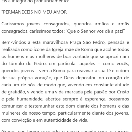
Eis a íntegra do pronunciamento:
“PERMANECEIS NO MEU AMOR
Caríssimos jovens consagrados, queridos irmãos e irmãs
consagrados, caríssimos todos: “Que o Senhor vos dê a paz!”
Bem-vindos a esta maravilhosa Praça São Pedro, pensada e
realizada como ícone da Igreja mãe de Roma que acolhe todos
os homens e as mulheres de boa vontade que se aproximam
do túmulo de Pedro, em particular aqueles – como vocês,
queridos jovens – vem a Roma para reavivar a sua fé e o dom
de sua própria vocação, que Deus depositou no coração de
cada um de nós, de modo que, vivendo em constante atitude
de gratidão, vivendo uma vida marcada pela paixão por Cristo
e pela humanidade, abertos sempre à esperança, possamos
comunicar e testemunhar este dom diante dos homens e das
mulheres de nosso tempo, particularmente diante dos jovens,
com convicção e em autenticidade de vida.
Graças por terem escutado o nosso convite para participar