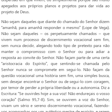
apegados aos próprios planos e projetos para dar vida ao
projeto de Deus.
Não sejam daqueles que diante do chamado do Senhor dizem
“amanhã, para amanhã responder o mesmo” (Lope de Vega).
Não sejam daqueles – os perpetuamente chamados – que
vivem num processo de discernimento vocacional sem fim,
sem nunca decidir, alegando todo tipo de pretexto para não
manter o compromisso com o Senhor ou para adiar a
resposta ao convite do Senhor. Não façam parte de uma certa
“aristocracia do Espírito”, que sentindo-se chamada pelo
Senhor nunca se compromete em segui-lo. Não façam da
questão vocacional uma história sem fim, uma simples busca,
sem desejar encontrar o Senhor ou de segui-lo com coragem,
por temor de perder a própria liberdade ou a autonomia. Diz a
Escritura: “Se ouvirdes hoje a sua voz! Não endureçais o vosso
coração” (Salmo 95,7-8). Sim, se ouvirem a voz do Senhor,
vivam um sério e sereno discernimento vocacional, fazendo-
vos acompanhar por um autêntico mestre de espírito, e rezem