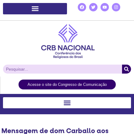
Plataforma de Ação Laudato Si’
Acesse o site do Congresso de Comunicação
Mensagem de dom Carballo aos