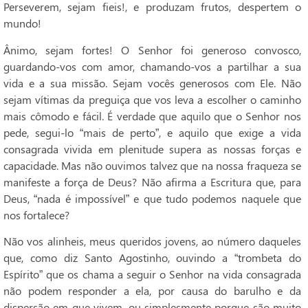
Perseverem, sejam fieis!, e produzam frutos, despertem o
mundo!
Ânimo, sejam fortes! O Senhor foi generoso convosco,
guardando-vos com amor, chamando-vos a partilhar a sua
vida e a sua missão. Sejam vocês generosos com Ele. Não
sejam vítimas da preguiça que vos leva a escolher o caminho
mais cômodo e fácil. É verdade que aquilo que o Senhor nos
pede, segui-lo “mais de perto”, e aquilo que exige a vida
consagrada vivida em plenitude supera as nossas forças e
capacidade. Mas não ouvimos talvez que na nossa fraqueza se
manifeste a força de Deus? Não afirma a Escritura que, para
Deus, “nada é impossível” e que tudo podemos naquele que
nos fortalece?
Não vos alinheis, meus queridos jovens, ao número daqueles
que, como diz Santo Agostinho, ouvindo a “trombeta do
Espírito” que os chama a seguir o Senhor na vida consagrada
não podem responder a ela, por causa do barulho e da
dispersão em que vivem, ou simplesmente porque são muito