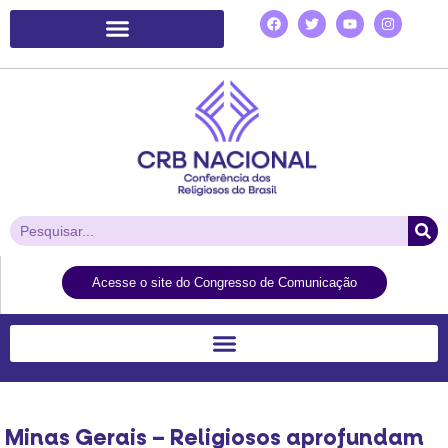
Plataforma de Ação Laudato Si’
Acesse o site do Congresso de Comunicação
Minas Gerais – Religiosos aprofundam