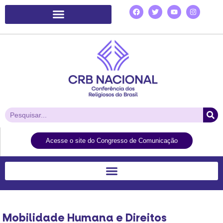
Plataforma de Ação Laudato Si’
Acesse o site do Congresso de Comunicação
Mobilidade Humana e Direitos