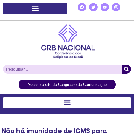
Plataforma de Ação Laudato Si’
Acesse o site do Congresso de Comunicação
Não há imunidade de ICMS para