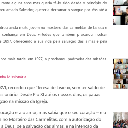
rante alguns anos mas queria tê-lo sido desde o princípio do
meu amado Salvador, quereria derramar o sangue por Vós até à
trou ainda muito jovem no mosteiro das carmelitas de Lisieux e
e confiança em Deus, virtudes que também procurou inculcar
 1897, oferecendo a sua vida pela salvação das almas e pela
 anos mais tarde, em 1927, a proclamou padroeira das missões.
nha Missionária
.
VI, recordou que “Teresa de Lisieux, sem ter saído de
sionário. Desde Pio XI até os nossos dias, os papas
çcão na missão da Igreja.
vocação era o amor, mas sabia que o seu coração – e o
os no Mosteiro das Carmelitas, com a autorização do
a a Deus, pela salvação das almas, e na intenção da