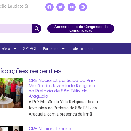
ção Laudato Si’
Acesse o site do Congresso de
Comunicação
onária
27° AGE
Parcerias
Fale conosco
icações recentes
CRB Nacional participa da Pré-
Missão da Juventude Religiosa
na Prelazia de São Félix do
Araguaia
A Pré-Missão da Vida Religiosa Jovem
teve início na Prelazia de São Félix do
Araguaia, com a presença da Irmã
CRB Nacional reúne