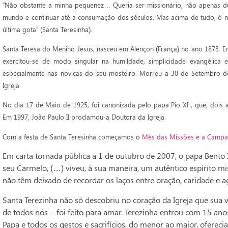
“Não obstante a minha pequenez… Queria ser missionário, não apenas du
mundo e continuar até a consumação dos séculos. Mas acima de tudo, ó 
última gota” (Santa Teresinha).
Santa Teresa do Menino Jesus, nasceu em Alençon (França) no ano 1873. En
exercitou-se de modo singular na humildade, simplicidade evangélica 
especialmente nas noviças do seu mosteiro. Morreu a 30 de Setembro de
Igreja.
No dia 17 de Maio de 1925, foi canonizada pelo papa Pio XI , que, dois
Em 1997, João Paulo II proclamou-a Doutora da Igreja.
Com a festa de Santa Teresinha começamos o
Mês das Missões e a Campa
Em carta tornada pública a 1 de outubro de 2007, o papa Bento X
seu Carmelo, (…) viveu, à sua maneira, um autêntico espírito mis
não têm deixado de recordar os laços entre oração, caridade e a
Santa Terezinha não só descobriu no coração da Igreja que sua 
de todos nós – foi feito para amar. Terezinha entrou com 15 an
Papa e todos os gestos e sacrifícios, do menor ao maior, ofereci