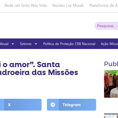
Rede um Grito Pela Vida
Núcleo Lux Mundi
Plataforma de A
Anual
Setores
Política de Proteção CRB Nacional
Ação Missi
i o amor”. Santa
Publ
adroeira das Missões
X
Telegram