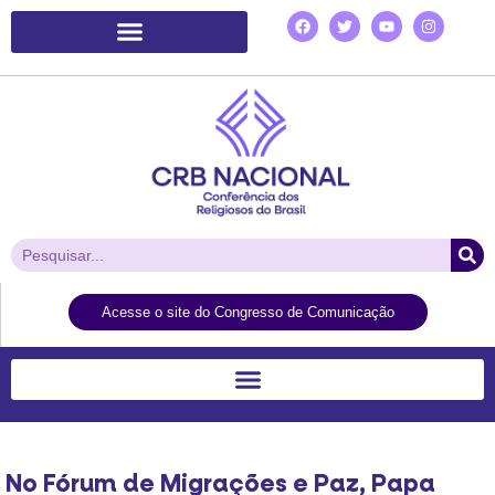
Plataforma de Ação Laudato Si’
Acesse o site do Congresso de Comunicação
No Fórum de Migrações e Paz, Papa