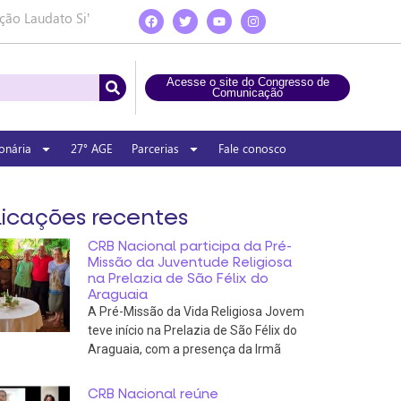
ção Laudato Si’
Acesse o site do Congresso de
Comunicação
onária
27° AGE
Parcerias
Fale conosco
icações recentes
CRB Nacional participa da Pré-
Missão da Juventude Religiosa
na Prelazia de São Félix do
Araguaia
A Pré-Missão da Vida Religiosa Jovem
teve início na Prelazia de São Félix do
Araguaia, com a presença da Irmã
CRB Nacional reúne