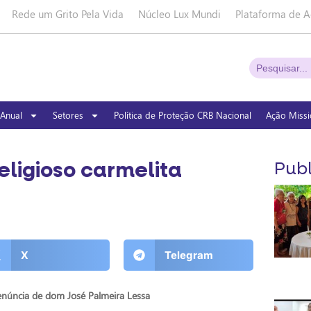
Rede um Grito Pela Vida
Núcleo Lux Mundi
Plataforma de A
Anual
Setores
Política de Proteção CRB Nacional
Ação Missi
eligioso carmelita
Publ
X
Telegram
enúncia de dom José Palmeira Lessa