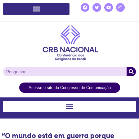
Plataforma de Ação Laudato Si’
Acesse o site do Congresso de Comunicação
“O mundo está em guerra porque