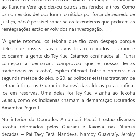
ao Kunumi Vera que deixou outros seis feridos a tiros. Como
os nomes dos detidos foram omitidos por força de segredo de
justiça, não é possível saber se os fazendeiros que pediram as
reintegrações estão envolvidos na investigação.
“A gente retomou os tekoha que tão com despejo porque
deles que nossos pais e avós foram retirados. Tiraram e
colocaram a gente do Tey’Kue. Estamos confinados ali. Funai
começou a demarcar, comprovou que é nossas terras
tradicionais os tekoha”, explica Otoniel. Entre a primeira e a
segunda metade do século 20, as políticas estatais tratavam de
retirar à força os Guarani e Kaiowá das aldeias para confina-
los em reservas. Uma delas foi Tey’Kue, vizinha ao Tekoha
Guasu, como os indígenas chamam a demarcação Dourados
Amambai Peguá I.
No interior da Dourados Amambai Peguá I estão diversos
tekoha retomados pelos Guarani e Kaiowá nas últimas
décadas – Paí Tavy Terã, Ñandeva, Ñamoy Guavira’y, Jeroky