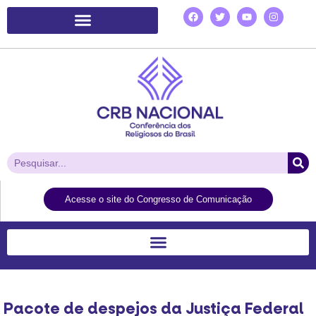
Plataforma de Ação Laudato Si’
Acesse o site do Congresso de Comunicação
Pacote de despejos da Justiça Federal