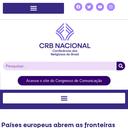
Plataforma de Ação Laudato Si’
Acesse o site do Congresso de Comunicação
Países europeus abrem as fronteiras