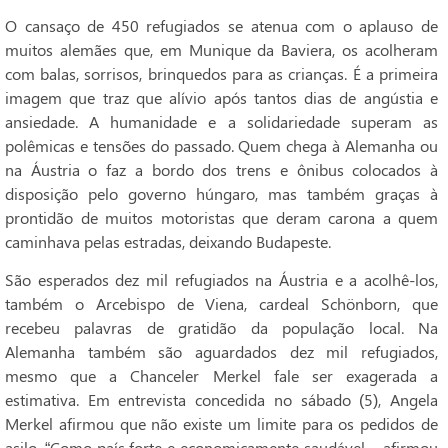
O cansaço de 450 refugiados se atenua com o aplauso de
muitos alemães que, em Munique da Baviera, os acolheram
com balas, sorrisos, brinquedos para as crianças. É a primeira
imagem que traz que alívio após tantos dias de angústia e
ansiedade. A humanidade e a solidariedade superam as
polêmicas e tensões do passado. Quem chega à Alemanha ou
na Áustria o faz a bordo dos trens e ônibus colocados à
disposição pelo governo húngaro, mas também graças à
prontidão de muitos motoristas que deram carona a quem
caminhava pelas estradas, deixando Budapeste.
São esperados dez mil refugiados na Áustria e a acolhê-los,
também o Arcebispo de Viena, cardeal Schönborn, que
recebeu palavras de gratidão da população local. Na
Alemanha também são aguardados dez mil refugiados,
mesmo que a Chanceler Merkel fale ser exagerada a
estimativa. Em entrevista concedida no sábado (5), Angela
Merkel afirmou que não existe um limite para os pedidos de
asilo. “Como país forte e economicamente saudável – afirmou