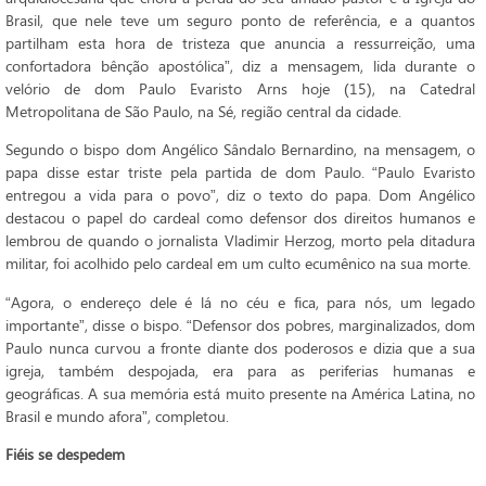
Brasil, que nele teve um seguro ponto de referência, e a quantos
partilham esta hora de tristeza que anuncia a ressurreição, uma
confortadora bênção apostólica”, diz a mensagem, lida durante o
velório de dom Paulo Evaristo Arns hoje (15), na Catedral
Metropolitana de São Paulo, na Sé, região central da cidade.
Segundo o bispo dom Angélico Sândalo Bernardino, na mensagem, o
papa disse estar triste pela partida de dom Paulo. “Paulo Evaristo
entregou a vida para o povo”, diz o texto do papa. Dom Angélico
destacou o papel do cardeal como defensor dos direitos humanos e
lembrou de quando o jornalista Vladimir Herzog, morto pela ditadura
militar, foi acolhido pelo cardeal em um culto ecumênico na sua morte.
“Agora, o endereço dele é lá no céu e fica, para nós, um legado
importante”, disse o bispo. “Defensor dos pobres, marginalizados, dom
Paulo nunca curvou a fronte diante dos poderosos e dizia que a sua
igreja, também despojada, era para as periferias humanas e
geográficas. A sua memória está muito presente na América Latina, no
Brasil e mundo afora”, completou.
Fiéis se despedem