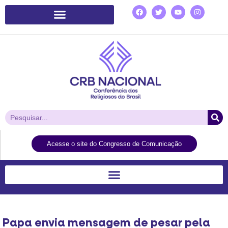
Plataforma de Ação Laudato Si’
Acesse o site do Congresso de Comunicação
Papa envia mensagem de pesar pela