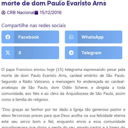
morte de dom Paulo Evaristo Arns
CRB Nacional
15/12/2016
Compartilhe nas redes sociais
Facebook
WhatsApp
X
Telegram
O papa Francisco enviou hoje (15) telegrama expressando pesar pela
morte de dom Paulo Evaristo Arns, cardeal emérito de São Paulo.
Segundo a Rádio Vaticano, a mensagem foi endereçada ao cardeal-
arcebispo de São Paulo, dom Odilo Scherer, e dirigida a toda
comunidade, aos fiéis e ao clero da Arquidiocese de São Paulo, assim
como à família do religioso.
“Dou graças ao Senhor por ter dado à Igreja tão generoso pastor e
elevo fervorosas preces para que Deus acolha na sua felicidade eterna
este seu servo bom e fiel, enquanto envio a essa comunidade
arquidiocesana que chora a perda do seu amado pastor e à Igreja do