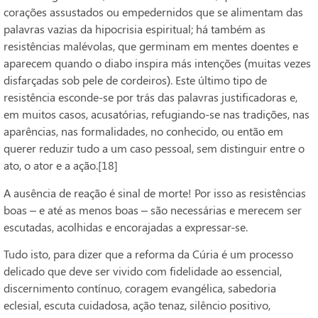
corações assustados ou empedernidos que se alimentam das
palavras vazias da hipocrisia espiritual; há também as
resistências malévolas, que germinam em mentes doentes e
aparecem quando o diabo inspira más intenções (muitas vezes
disfarçadas sob pele de cordeiros). Este último tipo de
resistência esconde-se por trás das palavras justificadoras e,
em muitos casos, acusatórias, refugiando-se nas tradições, nas
aparências, nas formalidades, no conhecido, ou então em
querer reduzir tudo a um caso pessoal, sem distinguir entre o
ato, o ator e a ação.[18]
A ausência de reação é sinal de morte! Por isso as resistências
boas – e até as menos boas – são necessárias e merecem ser
escutadas, acolhidas e encorajadas a expressar-se.
Tudo isto, para dizer que a reforma da Cúria é um processo
delicado que deve ser vivido com fidelidade ao essencial,
discernimento contínuo, coragem evangélica, sabedoria
eclesial, escuta cuidadosa, ação tenaz, silêncio positivo,