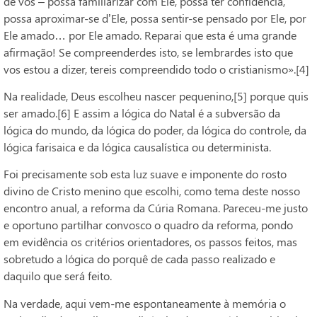
de vós – possa familiarizar com Ele, possa ter confidência,
possa aproximar-se d’Ele, possa sentir-se pensado por Ele, por
Ele amado… por Ele amado. Reparai que esta é uma grande
afirmação! Se compreenderdes isto, se lembrardes isto que
vos estou a dizer, tereis compreendido todo o cristianismo».[4]
Na realidade, Deus escolheu nascer pequenino,[5] porque quis
ser amado.[6] E assim a lógica do Natal é a subversão da
lógica do mundo, da lógica do poder, da lógica do controle, da
lógica farisaica e da lógica causalística ou determinista.
Foi precisamente sob esta luz suave e imponente do rosto
divino de Cristo menino que escolhi, como tema deste nosso
encontro anual, a reforma da Cúria Romana. Pareceu-me justo
e oportuno partilhar convosco o quadro da reforma, pondo
em evidência os critérios orientadores, os passos feitos, mas
sobretudo a lógica do porquê de cada passo realizado e
daquilo que será feito.
Na verdade, aqui vem-me espontaneamente à memória o