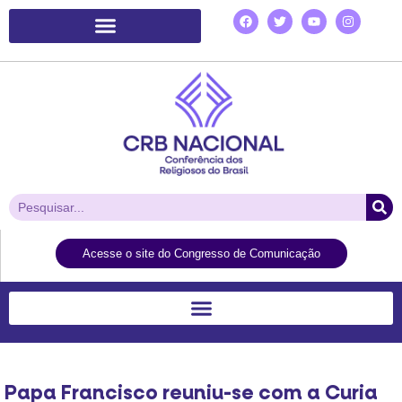
Plataforma de Ação Laudato Si’
Acesse o site do Congresso de Comunicação
Papa Francisco reuniu-se com a Curia