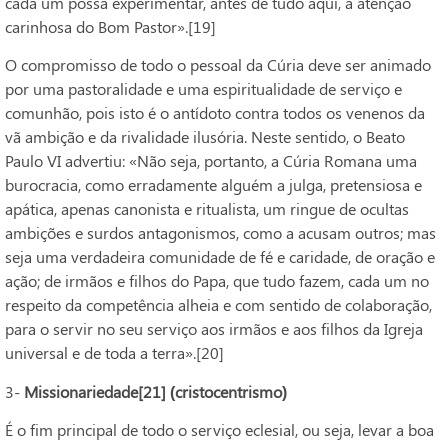
cada um possa experimentar, antes de tudo aqui, a atenção
carinhosa do Bom Pastor».[19]
O compromisso de todo o pessoal da Cúria deve ser animado
por uma pastoralidade e uma espiritualidade de serviço e
comunhão, pois isto é o antídoto contra todos os venenos da
vã ambição e da rivalidade ilusória. Neste sentido, o Beato
Paulo VI advertiu: «Não seja, portanto, a Cúria Romana uma
burocracia, como erradamente alguém a julga, pretensiosa e
apática, apenas canonista e ritualista, um ringue de ocultas
ambições e surdos antagonismos, como a acusam outros; mas
seja uma verdadeira comunidade de fé e caridade, de oração e
ação; de irmãos e filhos do Papa, que tudo fazem, cada um no
respeito da competência alheia e com sentido de colaboração,
para o servir no seu serviço aos irmãos e aos filhos da Igreja
universal e de toda a terra».[20]
3-
Missionariedade[21] (cristocentrismo)
É o fim principal de todo o serviço eclesial, ou seja, levar a boa