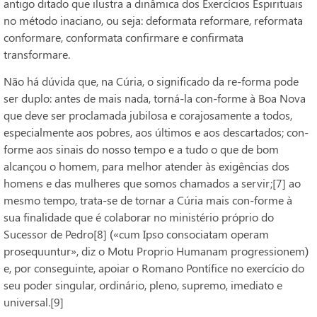
antigo ditado que ilustra a dinâmica dos Exercícios Espirituais
no método inaciano, ou seja: deformata reformare, reformata
conformare, conformata confirmare e confirmata
transformare.
Não há dúvida que, na Cúria, o significado da re-forma pode
ser duplo: antes de mais nada, torná-la con-forme à Boa Nova
que deve ser proclamada jubilosa e corajosamente a todos,
especialmente aos pobres, aos últimos e aos descartados; con-
forme aos sinais do nosso tempo e a tudo o que de bom
alcançou o homem, para melhor atender às exigências dos
homens e das mulheres que somos chamados a servir;[7] ao
mesmo tempo, trata-se de tornar a Cúria mais con-forme à
sua finalidade que é colaborar no ministério próprio do
Sucessor de Pedro[8] («cum Ipso consociatam operam
prosequuntur», diz o Motu Proprio Humanam progressionem)
e, por conseguinte, apoiar o Romano Pontífice no exercício do
seu poder singular, ordinário, pleno, supremo, imediato e
universal.[9]