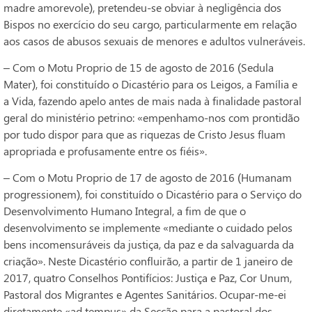
madre amorevole), pretendeu-se obviar à negligência dos
Bispos no exercício do seu cargo, particularmente em relação
aos casos de abusos sexuais de menores e adultos vulneráveis.
– Com o Motu Proprio de 15 de agosto de 2016 (Sedula
Mater), foi constituído o Dicastério para os Leigos, a Família e
a Vida, fazendo apelo antes de mais nada à finalidade pastoral
geral do ministério petrino: «empenhamo-nos com prontidão
por tudo dispor para que as riquezas de Cristo Jesus fluam
apropriada e profusamente entre os fiéis».
– Com o Motu Proprio de 17 de agosto de 2016 (Humanam
progressionem), foi constituído o Dicastério para o Serviço do
Desenvolvimento Humano Integral, a fim de que o
desenvolvimento se implemente «mediante o cuidado pelos
bens incomensuráveis da justiça, da paz e da salvaguarda da
criação». Neste Dicastério confluirão, a partir de 1 janeiro de
2017, quatro Conselhos Pontifícios: Justiça e Paz, Cor Unum,
Pastoral dos Migrantes e Agentes Sanitários. Ocupar-me-ei
diretamente «ad tempus» da Secção para a pastoral dos