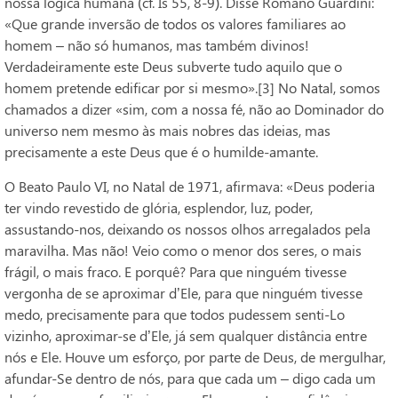
nossa lógica humana (cf. Is 55, 8-9). Disse Romano Guardini:
«Que grande inversão de todos os valores familiares ao
homem – não só humanos, mas também divinos!
Verdadeiramente este Deus subverte tudo aquilo que o
homem pretende edificar por si mesmo».[3] No Natal, somos
chamados a dizer «sim, com a nossa fé, não ao Dominador do
universo nem mesmo às mais nobres das ideias, mas
precisamente a este Deus que é o humilde-amante.
O Beato Paulo VI, no Natal de 1971, afirmava: «Deus poderia
ter vindo revestido de glória, esplendor, luz, poder,
assustando-nos, deixando os nossos olhos arregalados pela
maravilha. Mas não! Veio como o menor dos seres, o mais
frágil, o mais fraco. E porquê? Para que ninguém tivesse
vergonha de se aproximar d’Ele, para que ninguém tivesse
medo, precisamente para que todos pudessem senti-Lo
vizinho, aproximar-se d’Ele, já sem qualquer distância entre
nós e Ele. Houve um esforço, por parte de Deus, de mergulhar,
afundar-Se dentro de nós, para que cada um – digo cada um