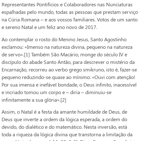
Representantes Pontifícios e Colaboradores nas Nunciaturas
espalhadas pelo mundo, todas as pessoas que prestam serviço
na Cúria Romana – e aos vossos familiares. Votos de um santo
e sereno Natal e um feliz ano novo de 2017.
Ao contemplar o rosto do Menino Jesus, Santo Agostinho
exclamou: «Imenso na natureza divina, pequeno na natureza
de servo».[1] Também São Macário, monge do século IV e
discípulo do abade Santo Antão, para descrever o mistério da
Encarnação, recorreu ao verbo grego smikruno, isto é, fazer-se
pequeno reduzindo-se quase ao mínimo: «Ouvi com atenção!
Por sua imensa e inefável bondade, o Deus infinito, inacessível
e incriado tomou um corpo e – diria – diminuiu-se
infinitamente a sua glória».[2]
Assim, o Natal é a festa da amante humildade de Deus, de
Deus que inverte a ordem da lógica esperada, a ordem do
devido, do dialético e do matemático. Nesta inversão, está
toda a riqueza da lógica divina que transtorna a limitação da