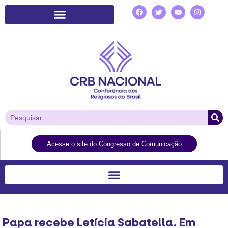
Plataforma de Ação Laudato Si’
Acesse o site do Congresso de Comunicação
Papa recebe Letícia Sabatella. Em