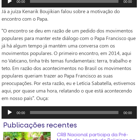
00:00
00:00
de
Já a juíza Kenarik Boujikian falou sobre a motivação do
áudio
encontro com o Papa.
“O encontro se deu em razão de um pedido dos movimentos
populares para manter este diálogo com o Papa Francisco que
já há algum tempo já mantém uma conversa com os
movimentos populares. O primeiro encontro, em 2014, aqui
no Vaticano, tinha três temas fundamentais: terra, trabalho e
teto. Em razão dos acontecimentos no Brasil os movimentos
populares queriam trazer ao Papa Francisco as suas
preocupações. Por esta razão, eu e Letícia Sabatella, estivemos
aqui, por quase uma hora, relatando o que está acontecendo
em nosso país”. Ouça:
Tocador
00:00
00:00
de
Publicações recentes
áudio
CRB Nacional participa da Pré-