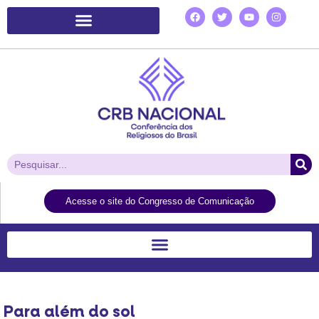
Plataforma de Ação Laudato Si’
Acesse o site do Congresso de Comunicação
Para além do sol