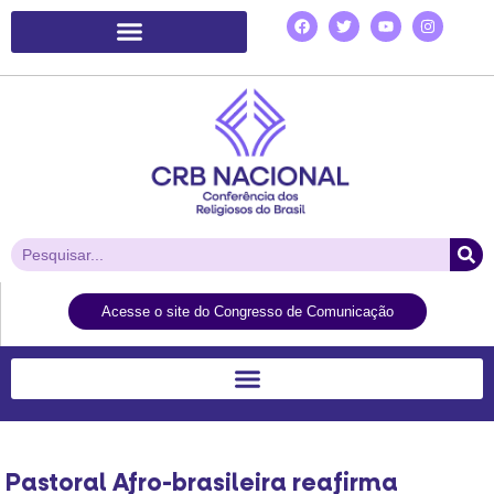
Plataforma de Ação Laudato Si’
Acesse o site do Congresso de Comunicação
Pastoral Afro-brasileira reafirma