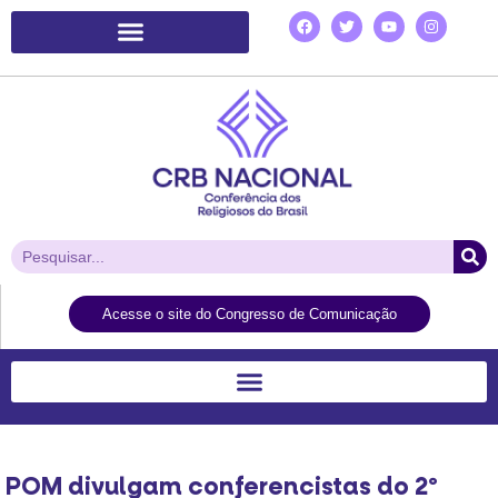
Plataforma de Ação Laudato Si’
Acesse o site do Congresso de Comunicação
POM divulgam conferencistas do 2º