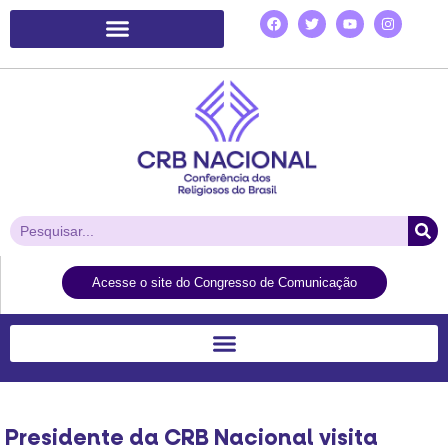
Plataforma de Ação Laudato Si’
Acesse o site do Congresso de Comunicação
Presidente da CRB Nacional visita