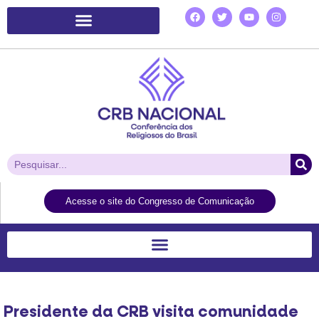
Plataforma de Ação Laudato Si’
Acesse o site do Congresso de Comunicação
Presidente da CRB visita comunidade