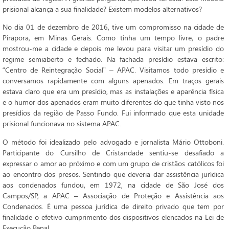
prisional alcança a sua finalidade? Existem modelos alternativos?
No dia 01 de dezembro de 2016, tive um compromisso na cidade de
Pirapora, em Minas Gerais. Como tinha um tempo livre, o padre
mostrou-me a cidade e depois me levou para visitar um presídio do
regime semiaberto e fechado. Na fachada presídio estava escrito:
“Centro de Reintegração Social” – APAC. Visitamos todo presídio e
conversamos rapidamente com alguns apenados. Em traços gerais
estava claro que era um presídio, mas as instalações e aparência física
e o humor dos apenados eram muito diferentes do que tinha visto nos
presídios da região de Passo Fundo. Fui informado que esta unidade
prisional funcionava no sistema APAC.
O método foi idealizado pelo advogado e jornalista Mário Ottoboni.
Participante do Cursilho de Cristandade sentiu-se desafiado a
expressar o amor ao próximo e com um grupo de cristãos católicos foi
ao encontro dos presos. Sentindo que deveria dar assistência jurídica
aos condenados fundou, em 1972, na cidade de São José dos
Campos/SP, a APAC – Associação de Proteção e Assistência aos
Condenados. É uma pessoa jurídica de direito privado que tem por
finalidade o efetivo cumprimento dos dispositivos elencados na Lei de
Execução Penal.