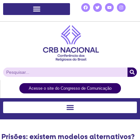
Plataforma de Ação Laudato Si’
Acesse o site do Congresso de Comunicação
Prisões: existem modelos alternativos?